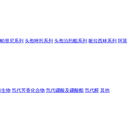
帕替尼系列
头孢唑肟系列
头孢泊肟酯系列
哌拉西林系列
阿莫
衍生物
氘代芳香化合物
氘代硼酸及硼酸酯
氘代醛
其他