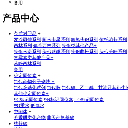
备用
产品中心
杂质对照品
+
罗沙司他系列
阿米卡星系列
氟氧头孢系列
依托泊苷系列
西林系列
氨苄西林系列
头孢类其他产品
+
头孢米诺系列
头孢哌酮系列
头孢曲松系列
头孢美唑系列
青霉素类其他产品
+
苯唑西林系列
备用
稳定同位素
+
氘代药物分子砌块
+
氘代烷基化试剂
氘代胺
氘代醇、乙二醇、甘油及其衍生
其他稳定同位素
+
¹³C标记同位素
¹⁵N标记同位素
¹⁸O标记同位素
¹⁸O重水
低氘水
中间体
+
芳香肼类化合物
非天然氨基酸
核苷酸