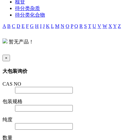
核苷
待分类杂质
待分类化合物
A
B
C
D
E
F
G
H
I
J
K
L
M
N
O
P
Q
R
S
T
U
V
W
X
Y
Z
暂无产品！
×
大包装询价
CAS NO
包装规格
纯度
数量