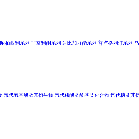
哌柏西利系列
非奈利酮系列
达比加群酯系列
普卢格列汀系列
乌
物
氘代氨基酸及其衍生物
氘代羧酸及酰基类化合物
氘代糖及其